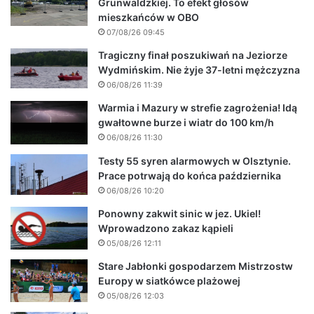
Grunwaldzkiej. To efekt głosów
mieszkańców w OBO
07/08/26 09:45
Tragiczny finał poszukiwań na Jeziorze
Wydmińskim. Nie żyje 37-letni mężczyzna
06/08/26 11:39
Warmia i Mazury w strefie zagrożenia! Idą
gwałtowne burze i wiatr do 100 km/h
06/08/26 11:30
Testy 55 syren alarmowych w Olsztynie.
Prace potrwają do końca października
06/08/26 10:20
Ponowny zakwit sinic w jez. Ukiel!
Wprowadzono zakaz kąpieli
05/08/26 12:11
Stare Jabłonki gospodarzem Mistrzostw
Europy w siatkówce plażowej
05/08/26 12:03