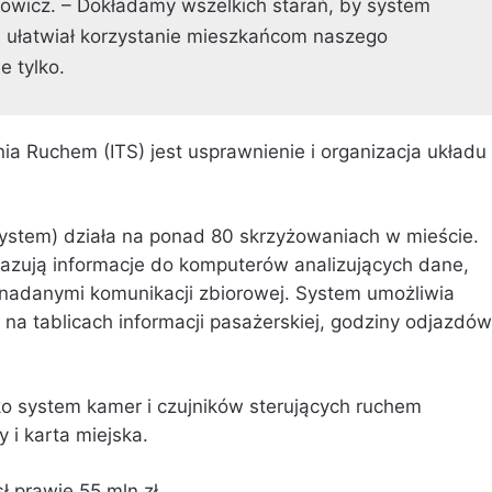
owicz. – Dokładamy wszelkich starań, by system
ia ułatwiał korzystanie mieszkańcom naszego
e tylko.
a Ruchem (ITS) jest usprawnienie i organizacja układu
System)
działa na ponad 80 skrzyżowaniach w mieście.
ekazują informacje do komputerów analizujących dane,
i nadanymi komunikacji zbiorowej. System umożliwia
na tablicach informacji pasażerskiej, godziny odjazdów
lko system kamer i czujników sterujących ruchem
 i karta miejska.
 prawie 55 mln zł.