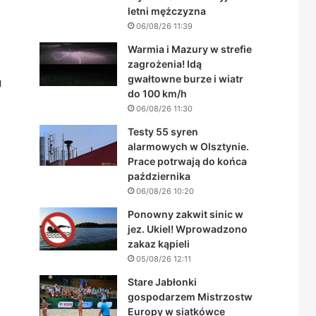
letni mężczyzna
06/08/26 11:39
Warmia i Mazury w strefie
zagrożenia! Idą
gwałtowne burze i wiatr
u
do 100 km/h
06/08/26 11:30
Testy 55 syren
alarmowych w Olsztynie.
Prace potrwają do końca
października
06/08/26 10:20
Ponowny zakwit sinic w
jez. Ukiel! Wprowadzono
zakaz kąpieli
05/08/26 12:11
Stare Jabłonki
gospodarzem Mistrzostw
Europy w siatkówce