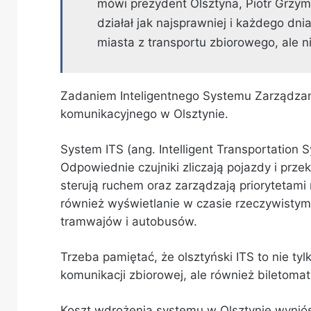
mówi prezydent Olsztyna, Piotr Grzym
działał jak najsprawniej i każdego dn
miasta z transportu zbiorowego, ale ni
Zadaniem Inteligentnego Systemu Zarządzani
komunikacyjnego w Olsztynie.
System ITS
(ang.
Intelligent Transportation 
Odpowiednie czujniki zliczają pojazdy i prz
sterują ruchem oraz zarządzają priorytetam
również wyświetlanie w czasie rzeczywistym 
tramwajów i autobusów.
Trzeba pamiętać, że olsztyński ITS to nie ty
komunikacji zbiorowej, ale również biletomaty
Koszt wdrożenia systemu w Olsztynie wyniósł