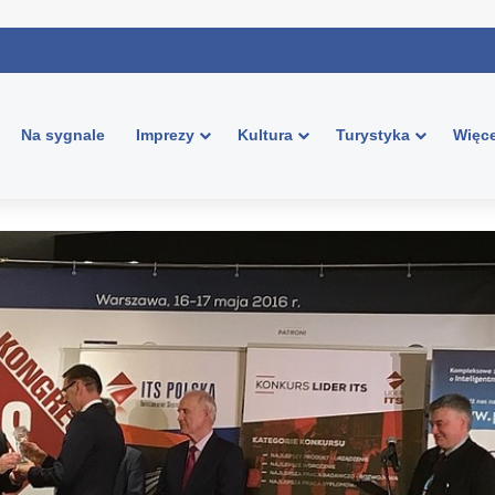
Na sygnale
Imprezy
Kultura
Turystyka
Więce