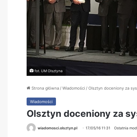
fot. UM Olsztyna
Strona główna
/
Wiadomości
/
Olsztyn doceniony za sy
Wiadomości
Olsztyn doceniony za s
wiadomosci.olsztyn.pl
17/05/16 11:31
Ostatnia mody