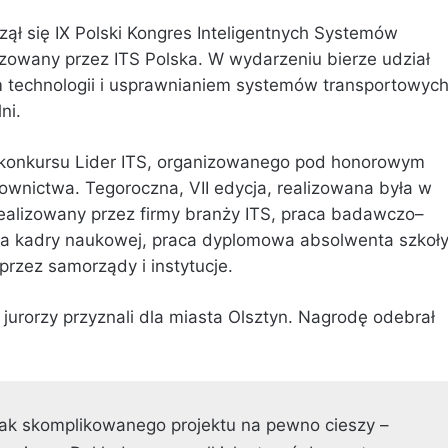
ął się IX Polski Kongres Inteligentnych Systemów
izowany przez ITS Polska. W wydarzeniu bierze udział
 technologii i usprawnianiem systemów transportowyc
ni.
ł konkursu Lider ITS, organizowanego pod honorowym
downictwa. Tegoroczna, VII edycja, realizowana była w
realizowany przez firmy branży ITS, praca badawczo–
a kadry naukowej, praca dyplomowa absolwenta szkoł
rzez samorządy i instytucje.
16 jurorzy przyznali dla miasta Olsztyn. Nagrodę odebrał
ak skomplikowanego projektu na pewno cieszy –