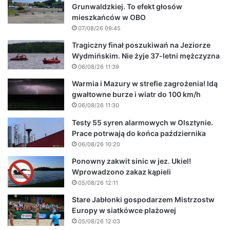
Grunwaldzkiej. To efekt głosów
mieszkańców w OBO
07/08/26 09:45
Tragiczny finał poszukiwań na Jeziorze
Wydmińskim. Nie żyje 37-letni mężczyzna
06/08/26 11:39
Warmia i Mazury w strefie zagrożenia! Idą
gwałtowne burze i wiatr do 100 km/h
06/08/26 11:30
Testy 55 syren alarmowych w Olsztynie.
Prace potrwają do końca października
06/08/26 10:20
Ponowny zakwit sinic w jez. Ukiel!
Wprowadzono zakaz kąpieli
05/08/26 12:11
Stare Jabłonki gospodarzem Mistrzostw
Europy w siatkówce plażowej
05/08/26 12:03