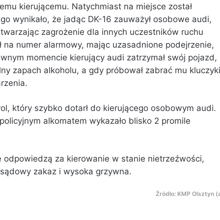
wemu kierującemu. Natychmiast na miejsce został
ącego wynikało, że jadąc DK-16 zauważył osobowe audi,
 stwarzając zagrożenie dla innych uczestników ruchu
 na numer alarmowy, mając uzasadnione podejrzenie,
ewnym momencie kierujący audi zatrzymał swój pojazd,
lny zapach alkoholu, a gdy próbował zabrać mu kluczyk
arzenia.
trol, który szybko dotarł do kierującego osobowym audi.
 policyjnym alkomatem wykazało blisko 2 promile
tce odpowiedzą za kierowanie w stanie nietrzeźwości,
, sądowy zakaz i wysoka grzywna.
Źródło: KMP Olsztyn (a