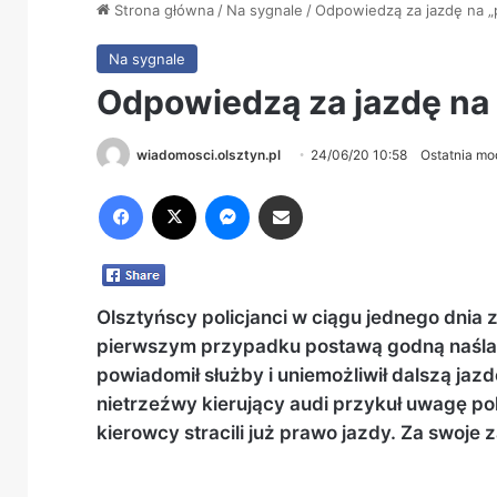
Strona główna
/
Na sygnale
/
Odpowiedzą za jazdę na 
Na sygnale
Odpowiedzą za jazdę na
wiadomosci.olsztyn.pl
24/06/20 10:58
Ostatnia mo
Facebook
X
Messenger
Share via Email
Olsztyńscy policjanci w ciągu jednego dnia
pierwszym przypadku postawą godną naślad
powiadomił służby i uniemożliwił dalszą ja
nietrzeźwy kierujący audi przykuł uwagę po
kierowcy stracili już prawo jazdy. Za swoj