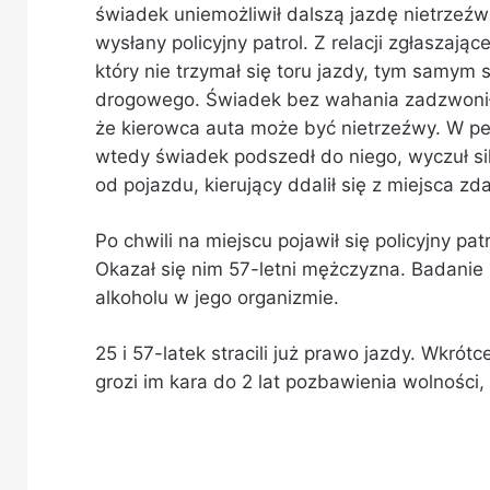
świadek uniemożliwił dalszą jazdę nietrzeź
wysłany policyjny patrol. Z relacji zgłaszaj
który nie trzymał się toru jazdy, tym samym
drogowego. Świadek bez wahania zadzwonił
że kierowca auta może być nietrzeźwy. W p
wtedy świadek podszedł do niego, wyczuł si
od pojazdu, kierujący ddalił się z miejsca zd
Po chwili na miejscu pojawił się policyjny pa
Okazał się nim 57-letni mężczyzna. Badanie
alkoholu w jego organizmie.
25 i 57-latek stracili już prawo jazdy. Wkró
grozi im kara do 2 lat pozbawienia wolności