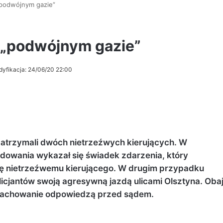
„podwójnym gazie”
 „podwójnym gazie”
dyfikacja: 24/06/20 22:00
 zatrzymali dwóch nietrzeźwych kierujących. W
owania wykazał się świadek zdarzenia, który
zdę nietrzeźwemu kierującego. W drugim przypadku
licjantów swoją agresywną jazdą ulicami Olsztyna. Oba
e zachowanie odpowiedzą przed sądem.