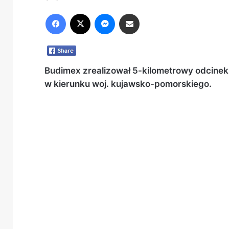
Facebook
X
Messenger
Share via Email
Budimex zrealizował 5-kilometrowy odcinek
w kierunku woj. kujawsko-pomorskiego.