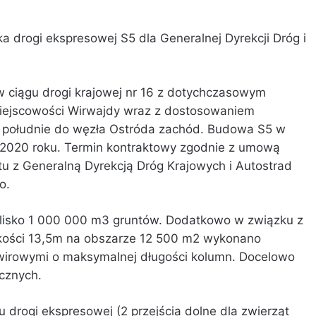
 drogi ekspresowej S5 dla Generalnej Dyrekcji Dróg i
ciągu drogi krajowej nr 16 z ‎dotychczasowym
‎miejscowości Wirwajdy wraz z dostosowaniem
da południe do węzła Ostróda zachód. Budowa S5 w
u 2020 roku. Termin kontraktowy zgodnie z umową
tu z Generalną Dyrekcją Dróg Krajowych i Autostrad
.‎
blisko 1 000 000 m3 gruntów. ‎‎Dodatkowo w związku z
ości ‎‎13,5m na obszarze 12 500 m2 ‎wykonano
irowymi o ‎maksymalnej ‎długości kolumn. Docelowo
znych. ‎
u drogi ekspresowej (2 przejścia dolne ‎dla zwierząt