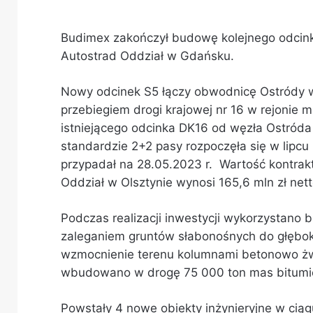
Budimex zakończył budowę kolejnego odcinka
Autostrad Oddział w Gdańsku.
Nowy odcinek S5 łączy obwodnicę Ostródy w 
przebiegiem drogi krajowej nr 16 w rejonie 
istniejącego odcinka ‎DK16 od węzła Ostró
standardzie 2+2 pasy rozpoczęła się w lipc
przypadał na 28.05.2023 r. Wartość kontrak
Oddział w Olsztynie wynosi ‎‎165,6 mln zł netto
Podczas realizacji inwestycji wykorzystano 
zaleganiem gruntów słabonośnych do ‎głębok
‎wzmocnienie terenu kolumnami betonowo żw
wbudowano w drogę 75 000 ‎ton mas ‎bitumic
Powstały ‎4 nowe obiekty inżynieryjne w ciąg