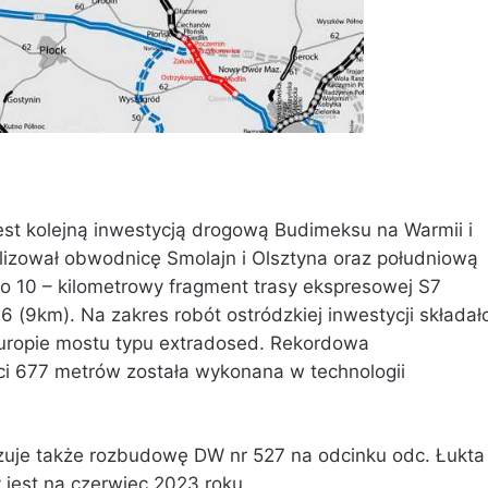
st kolejną inwestycją drogową Budimeksu na Warmii i
lizował obwodnicę Smolajn i Olsztyna oraz południową
ko 10 – kilometrowy fragment trasy ekspresowej S7
6 (9km). Na zakres robót ostródzkiej inwestycji składał
uropie mostu typu extradosed. Rekordowa
ści 677 metrów została wykonana w technologii
uje także rozbudowę DW nr 527 na odcinku odc. Łukta
 jest na czerwiec 2023 roku.