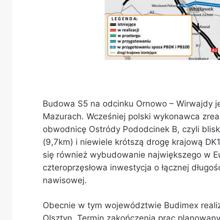
Budowa S5 na odcinku Ornowo – Wirwajdy je
Mazurach. Wcześniej polski wykonawca zrea
obwodnicę Ostródy Pododcinek B, czyli blis
(9,7km) i niewiele krótszą drogę krajową DK1
się również wybudowanie największego w E
czteroprzęsłowa inwestycja o łącznej długo
nawisowej.
Obecnie w tym województwie Budimex realiz
Olsztyn. Termin zakończenia prac planowany