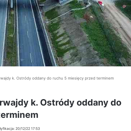
wajdy k. Ostródy oddany do ruchu 5 miesięcy przed terminem
rwajdy k. Ostródy oddany do
 terminem
yfikacja: 20/12/22 17:53