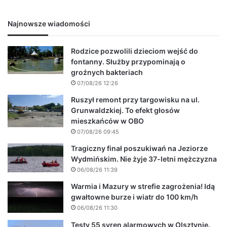
Najnowsze wiadomości
Rodzice pozwolili dzieciom wejść do
fontanny. Służby przypominają o
groźnych bakteriach
07/08/26 12:26
Ruszył remont przy targowisku na ul.
Grunwaldzkiej. To efekt głosów
mieszkańców w OBO
07/08/26 09:45
Tragiczny finał poszukiwań na Jeziorze
Wydmińskim. Nie żyje 37-letni mężczyzna
06/08/26 11:39
Warmia i Mazury w strefie zagrożenia! Idą
gwałtowne burze i wiatr do 100 km/h
06/08/26 11:30
Testy 55 syren alarmowych w Olsztynie.