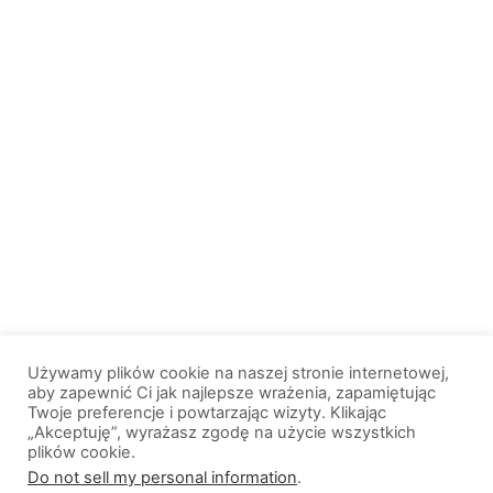
Używamy plików cookie na naszej stronie internetowej,
aby zapewnić Ci jak najlepsze wrażenia, zapamiętując
Twoje preferencje i powtarzając wizyty. Klikając
„Akceptuję”, wyrażasz zgodę na użycie wszystkich
plików cookie.
© 2013-2026, All Rights Reserved. Wszelkie prawa zastrzeżone. |
Do not sell my personal information
.