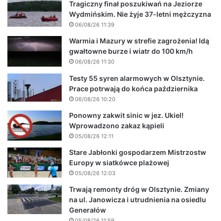
Tragiczny finał poszukiwań na Jeziorze
Wydmińskim. Nie żyje 37-letni mężczyzna
06/08/26 11:39
Warmia i Mazury w strefie zagrożenia! Idą
gwałtowne burze i wiatr do 100 km/h
06/08/26 11:30
Testy 55 syren alarmowych w Olsztynie.
Prace potrwają do końca października
06/08/26 10:20
Ponowny zakwit sinic w jez. Ukiel!
Wprowadzono zakaz kąpieli
05/08/26 12:11
Stare Jabłonki gospodarzem Mistrzostw
Europy w siatkówce plażowej
05/08/26 12:03
Trwają remonty dróg w Olsztynie. Zmiany
na ul. Janowicza i utrudnienia na osiedlu
Generałów
05/08/26 11:59