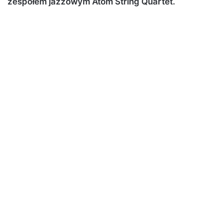
zespołem jazzowym Atom String Quartet
.