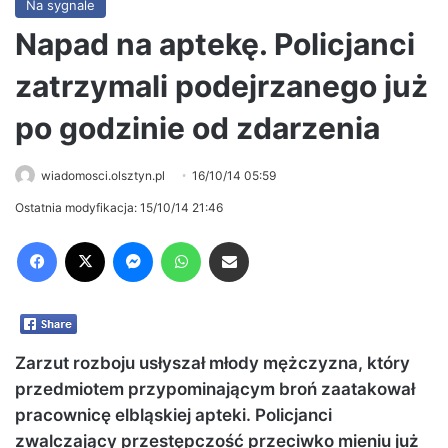
Na sygnale
Napad na aptekę. Policjanci
zatrzymali podejrzanego już
po godzinie od zdarzenia
wiadomosci.olsztyn.pl
16/10/14 05:59
Ostatnia modyfikacja: 15/10/14 21:46
Facebook
X
Messenger
WhatsApp
Share via Email
Zarzut rozboju usłyszał młody mężczyzna, który
przedmiotem przypominającym broń zaatakował
pracownicę elbląskiej apteki. Policjanci
zwalczający przestępczość przeciwko mieniu już