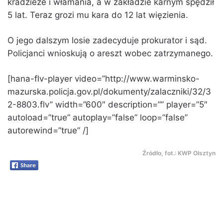
kradzieże i włamania, a w zakładzie karnym spędził
5 lat. Teraz grozi mu kara do 12 lat więzienia.
O jego dalszym losie zadecyduje prokurator i sąd.
Policjanci wnioskują o areszt wobec zatrzymanego.
[hana-flv-player video=”http://www.warminsko-
mazurska.policja.gov.pl/dokumenty/zalaczniki/32/3
2-8803.flv” width=”600″ description=”” player=”5″
autoload=”true” autoplay=”false” loop=”false”
autorewind=”true” /]
Źródło, fot.: KWP Olsztyn