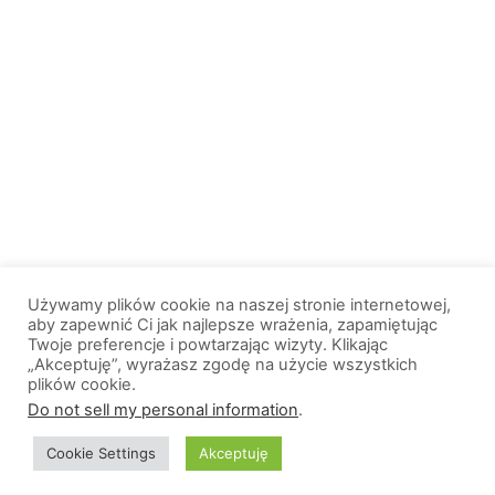
Używamy plików cookie na naszej stronie internetowej,
aby zapewnić Ci jak najlepsze wrażenia, zapamiętując
Twoje preferencje i powtarzając wizyty. Klikając
„Akceptuję”, wyrażasz zgodę na użycie wszystkich
plików cookie.
© 2013-2026, All Rights Reserved. Wszelkie prawa zastrzeżone. |
Do not sell my personal information
.
Wiadomosci.Olsztyn.pl
Cookie Settings
Akceptuję
O nas
Logo portalu
Polityka prywatności
Kontakt