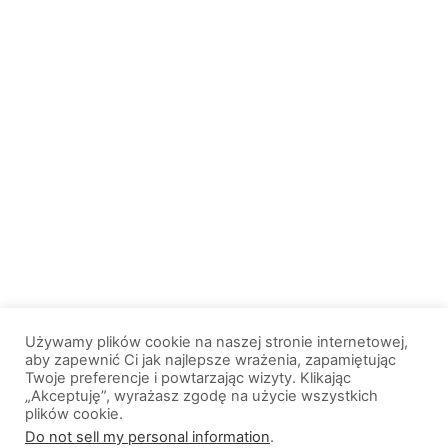
Używamy plików cookie na naszej stronie internetowej,
aby zapewnić Ci jak najlepsze wrażenia, zapamiętując
Twoje preferencje i powtarzając wizyty. Klikając
„Akceptuję”, wyrażasz zgodę na użycie wszystkich
plików cookie.
© 2013-2026, All Rights Reserved. Wszelkie prawa zastrzeżone. |
Do not sell my personal information
.