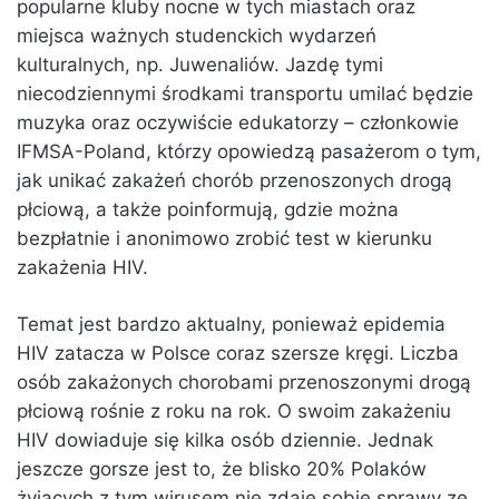
popularne kluby nocne w tych miastach oraz
miejsca ważnych studenckich wydarzeń
kulturalnych, np. Juwenaliów. Jazdę tymi
niecodziennymi środkami transportu umilać będzie
muzyka oraz oczywiście edukatorzy – członkowie
IFMSA-Poland, którzy opowiedzą pasażerom o tym,
jak unikać zakażeń chorób przenoszonych drogą
płciową, a także poinformują, gdzie można
bezpłatnie i anonimowo zrobić test w kierunku
zakażenia HIV.
Temat jest bardzo aktualny, ponieważ epidemia
HIV zatacza w Polsce coraz szersze kręgi. Liczba
osób zakażonych chorobami przenoszonymi drogą
płciową rośnie z roku na rok. O swoim zakażeniu
HIV dowiaduje się kilka osób dziennie. Jednak
jeszcze gorsze jest to, że blisko 20% Polaków
żyjących z tym wirusem nie zdaje sobie sprawy ze