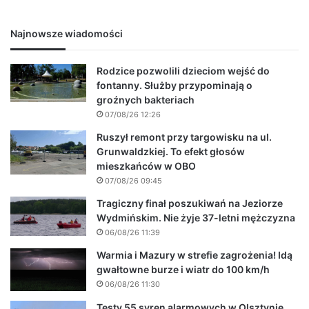
Najnowsze wiadomości
Rodzice pozwolili dzieciom wejść do
fontanny. Służby przypominają o
groźnych bakteriach
07/08/26 12:26
Ruszył remont przy targowisku na ul.
Grunwaldzkiej. To efekt głosów
mieszkańców w OBO
07/08/26 09:45
Tragiczny finał poszukiwań na Jeziorze
Wydmińskim. Nie żyje 37-letni mężczyzna
06/08/26 11:39
Warmia i Mazury w strefie zagrożenia! Idą
gwałtowne burze i wiatr do 100 km/h
06/08/26 11:30
Testy 55 syren alarmowych w Olsztynie.