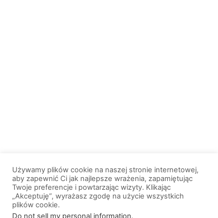
Używamy plików cookie na naszej stronie internetowej,
aby zapewnić Ci jak najlepsze wrażenia, zapamiętując
Twoje preferencje i powtarzając wizyty. Klikając
„Akceptuję”, wyrażasz zgodę na użycie wszystkich
plików cookie.
© 2013-2026, All Rights Reserved. Wszelkie prawa zastrzeżone. |
Do not sell my personal information
.