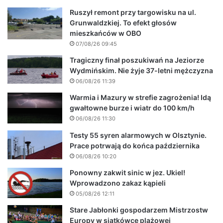
Ruszył remont przy targowisku na ul.
Grunwaldzkiej. To efekt głosów
mieszkańców w OBO
07/08/26 09:45
Tragiczny finał poszukiwań na Jeziorze
Wydmińskim. Nie żyje 37-letni mężczyzna
06/08/26 11:39
Warmia i Mazury w strefie zagrożenia! Idą
gwałtowne burze i wiatr do 100 km/h
06/08/26 11:30
Testy 55 syren alarmowych w Olsztynie.
Prace potrwają do końca października
06/08/26 10:20
Ponowny zakwit sinic w jez. Ukiel!
Wprowadzono zakaz kąpieli
05/08/26 12:11
Stare Jabłonki gospodarzem Mistrzostw
Europy w siatkówce plażowej