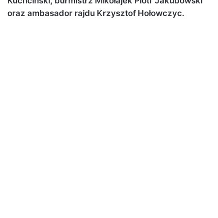
Kuchciński, burmistrz Mikołajek Piotr Jakubowski
oraz ambasador rajdu Krzysztof Hołowczyc.