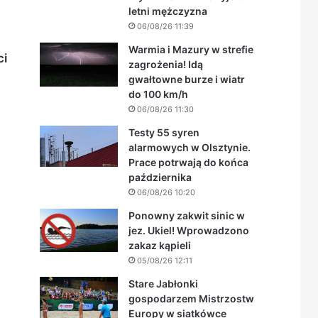
letni mężczyzna
06/08/26 11:39
Warmia i Mazury w strefie
ci
zagrożenia! Idą
gwałtowne burze i wiatr
do 100 km/h
06/08/26 11:30
Testy 55 syren
alarmowych w Olsztynie.
Prace potrwają do końca
października
06/08/26 10:20
Ponowny zakwit sinic w
jez. Ukiel! Wprowadzono
zakaz kąpieli
05/08/26 12:11
Stare Jabłonki
gospodarzem Mistrzostw
Europy w siatkówce