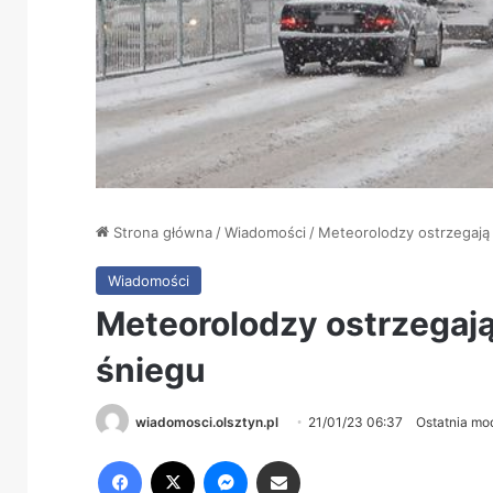
Strona główna
/
Wiadomości
/
Meteorolodzy ostrzegają
Wiadomości
Meteorolodzy ostrzegaj
śniegu
wiadomosci.olsztyn.pl
21/01/23 06:37
Ostatnia mo
Facebook
X
Messenger
Share via Email