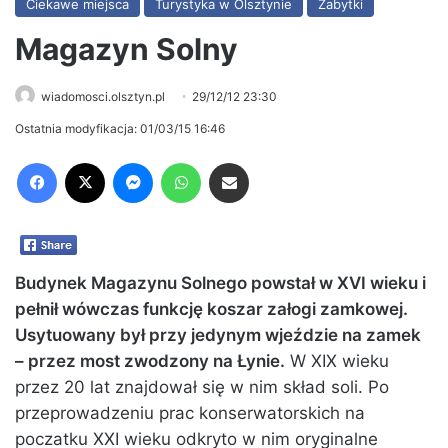
Ciekawe miejsca
Turystyka w Olsztynie
Zabytki
Magazyn Solny
wiadomosci.olsztyn.pl
29/12/12 23:30
Ostatnia modyfikacja: 01/03/15 16:46
Facebook
X
Messenger
WhatsApp
Share via Email
Budynek Magazynu Solnego powstał w XVI wieku i
pełnił wówczas funkcję koszar załogi zamkowej.
Usytuowany był przy jedynym wjeździe na zamek
– przez most zwodzony na Łynie.
W XIX wieku
przez 20 lat znajdował się w nim skład soli. Po
przeprowadzeniu prac konserwatorskich na
poczatku XXI wieku odkryto w nim oryginalne