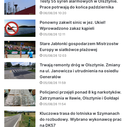
Testy 55 syren alarmowych w Olsztynie.
Prace potrwają do końca października
06/08/26 10:20
Ponowny zakwit sinic w jez. Ukiel!
Wprowadzono zakaz kąpieli
05/08/26 12:11
Stare Jabłonki gospodarzem Mistrzostw
Europy w siatkówce plażowej
05/08/26 12:03
Trwają remonty dróg w Olsztynie. Zmiany
na ul. Janowicza i utrudnienia na osiedlu
Generałów
05/08/26 11:59
Policjanci przejęli ponad 8 kg narkotyków.
Zatrzymania w Iławie, Olsztynie i Gołdapi
05/08/26 11:54
Kluczowa trasa do lotniska w Szymanach
do rozbudowy. Wybrano wykonawcę prac
na DK57