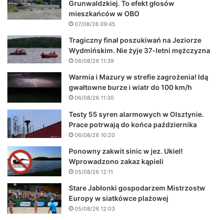
Grunwaldzkiej. To efekt głosów
mieszkańców w OBO
07/08/26 09:45
Tragiczny finał poszukiwań na Jeziorze
Wydmińskim. Nie żyje 37-letni mężczyzna
06/08/26 11:39
Warmia i Mazury w strefie zagrożenia! Idą
gwałtowne burze i wiatr do 100 km/h
06/08/26 11:30
Testy 55 syren alarmowych w Olsztynie.
Prace potrwają do końca października
06/08/26 10:20
Ponowny zakwit sinic w jez. Ukiel!
Wprowadzono zakaz kąpieli
05/08/26 12:11
Stare Jabłonki gospodarzem Mistrzostw
Europy w siatkówce plażowej
05/08/26 12:03