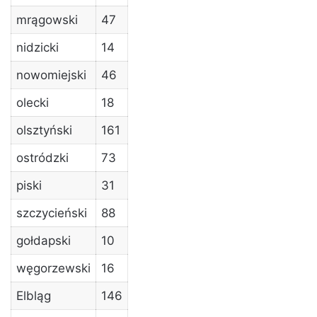
mrągowski
47
nidzicki
14
nowomiejski
46
olecki
18
olsztyński
161
ostródzki
73
piski
31
szczycieński
88
gołdapski
10
węgorzewski
16
Elbląg
146