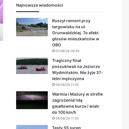
Najnowsze wiadomości
Ruszył remont przy
targowisku na ul.
Grunwaldzkiej. To efekt
głosów mieszkańców w
OBO
07/08/26 09:45
Tragiczny finał
poszukiwań na Jeziorze
Wydmińskim. Nie żyje 37-
letni mężczyzna
06/08/26 11:39
Warmia i Mazury w strefie
zagrożenia! Idą
gwałtowne burze i wiatr
do 100 km/h
06/08/26 11:30
Testy 55 syren