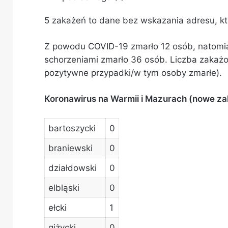
5 zakażeń to dane bez wskazania adresu, któ
Z powodu COVID-19 zmarło 12 osób, natomia
schorzeniami zmarło 36 osób. Liczba zakaż
pozytywne przypadki/w tym osoby zmarłe).
Koronawirus na Warmii i Mazurach (nowe za
bartoszycki
0
braniewski
0
działdowski
0
elbląski
0
ełcki
1
giżycki
0