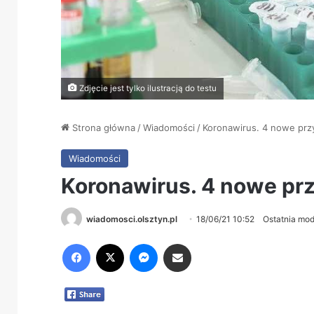
Zdjęcie jest tylko ilustracją do testu
Strona główna
/
Wiadomości
/
Koronawirus. 4 nowe przy
Wiadomości
Koronawirus. 4 nowe prz
wiadomosci.olsztyn.pl
18/06/21 10:52
Ostatnia mod
Facebook
X
Messenger
Share via Email