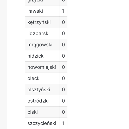
iławski
1
kętrzyński
0
lidzbarski
0
mrągowski
0
nidzicki
0
nowomiejski
0
olecki
0
olsztyński
0
ostródzki
0
piski
0
szczycieński
1