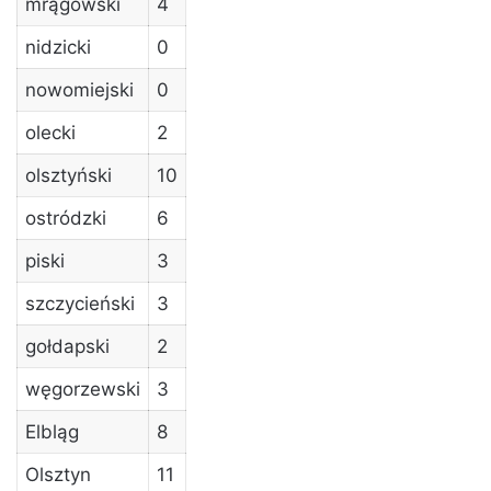
mrągowski
4
nidzicki
0
nowomiejski
0
olecki
2
olsztyński
10
ostródzki
6
piski
3
szczycieński
3
gołdapski
2
węgorzewski
3
Elbląg
8
Olsztyn
11