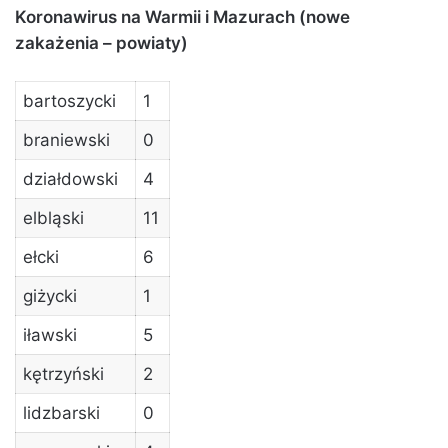
Koronawirus na Warmii i Mazurach (nowe
zakażenia – powiaty)
bartoszycki
1
braniewski
0
działdowski
4
elbląski
11
ełcki
6
giżycki
1
iławski
5
kętrzyński
2
lidzbarski
0