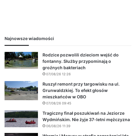
Najnowsze wiadomości
Rodzice pozwolili dzieciom wejść do
fontanny. Służby przypominają o
groźnych bakteriach
07/08/26 12:26
Ruszył remont przy targowisku na ul.
Grunwaldzkiej. To efekt głosów
mieszkańców w OBO
07/08/26 09:45
Tragiczny finał poszukiwań na Jeziorze
Wydmińskim. Nie żyje 37-letni mężczyzna
06/08/26 11:39
Warmia i Mazury w strefie zagrożenia! Idą