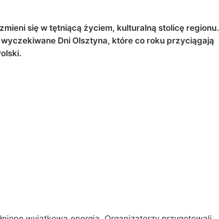
mieni się w tętniącą życiem, kulturalną stolicę regionu.
wyczekiwane Dni Olsztyna, które co roku przyciągają
olski.
łnione wyjątkową energią. Organizatorzy przygotowali