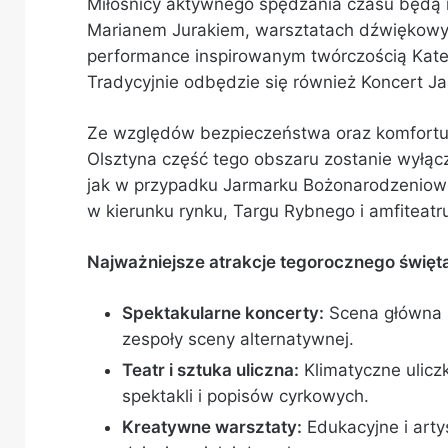
Miłośnicy aktywnego spędzania czasu będą 
Marianem Jurakiem, warsztatach dźwiękowyc
performance inspirowanym twórczością Kate B
Tradycyjnie odbędzie się również Koncert J
Ze względów bezpieczeństwa oraz komfortu 
Olsztyna część tego obszaru zostanie wyłącz
jak w przypadku Jarmarku Bożonarodzenioweg
w kierunku rynku, Targu Rybnego i amfiteatr
Najważniejsze atrakcje tegorocznego święta
Spektakularne koncerty:
Scena główna u
zespoły sceny alternatywnej.
Teatr i sztuka uliczna:
Klimatyczne ulicz
spektakli i popisów cyrkowych.
Kreatywne warsztaty:
Edukacyjne i art