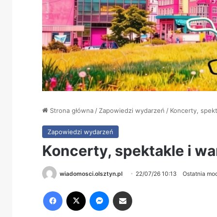
Strona główna
/
Zapowiedzi wydarzeń
/
Koncerty, spekt
Zapowiedzi wydarzeń
Koncerty, spektakle i wa
wiadomosci.olsztyn.pl
22/07/26 10:13
Ostatnia mod
Facebook
X
Messenger
Share via Email