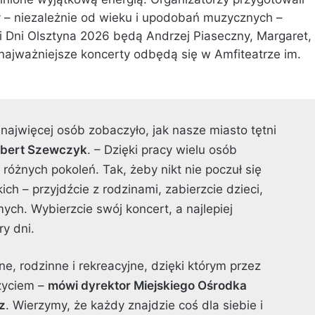
 – niezależnie od wieku i upodobań muzycznych –
i Dni Olsztyna 2026 będą Andrzej Piaseczny, Margaret,
 najważniejsze koncerty odbędą się w Amfiteatrze im.
najwięcej osób zobaczyło, jak nasze miasto tętni
obert Szewczyk
. – Dzięki pracy wielu osób
óżnych pokoleń. Tak, żeby nikt nie poczuł się
ch – przyjdźcie z rodzinami, zabierzcie dzieci,
ych. Wybierzcie swój koncert, a najlepiej
ry dni.
e, rodzinne i rekreacyjne, dzięki którym przez
 życiem –
mówi dyrektor Miejskiego Ośrodka
z
. Wierzymy, że każdy znajdzie coś dla siebie i