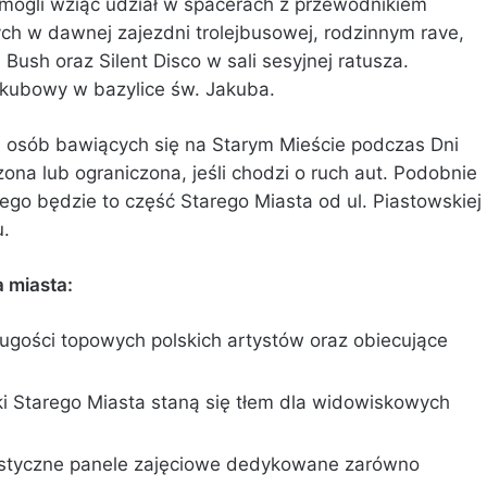
mogli wziąć udział w spacerach z przewodnikiem
h w dawnej zajezdni trolejbusowej, rodzinnym rave,
ush oraz Silent Disco w sali sesyjnej ratusza.
akubowy w bazylice św. Jakuba.
osób bawiących się na Starym Mieście podczas Dni
ona lub ograniczona, jeśli chodzi o ruch aut. Podobnie
o będzie to część Starego Miasta od ul. Piastowskiej
u.
 miasta:
gości topowych polskich artystów oraz obiecujące
ki Starego Miasta staną się tłem dla widowiskowych
ystyczne panele zajęciowe dedykowane zarówno