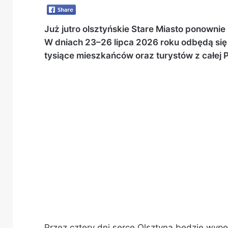
Już jutro olsztyńskie Stare Miasto ponownie z
W dniach 23–26 lipca 2026 roku odbędą się 
tysiące mieszkańców oraz turystów z całej P
Przez cztery dni serce Olsztyna będzie wype