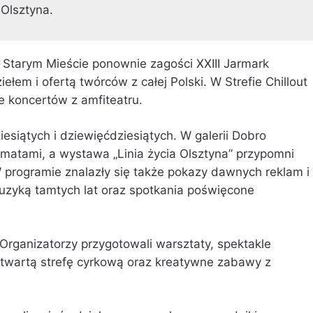
 Olsztyna.
a Starym Mieście ponownie zagości XXIII Jarmark
łem i ofertą twórców z całej Polski. W Strefie Chillout
e koncertów z amfiteatru.
esiątych i dziewięćdziesiątych. W galerii Dobro
omatami, a wystawa „Linia życia Olsztyna” przypomni
W programie znalazły się także pokazy dawnych reklam i
uzyką tamtych lat oraz spotkania poświęcone
 Organizatorzy przygotowali warsztaty, spektakle
 otwartą strefę cyrkową oraz kreatywne zabawy z