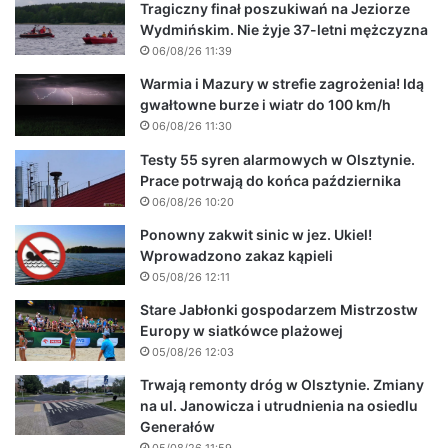
Tragiczny finał poszukiwań na Jeziorze
Wydmińskim. Nie żyje 37-letni mężczyzna
06/08/26 11:39
Warmia i Mazury w strefie zagrożenia! Idą
gwałtowne burze i wiatr do 100 km/h
06/08/26 11:30
Testy 55 syren alarmowych w Olsztynie.
Prace potrwają do końca października
06/08/26 10:20
Ponowny zakwit sinic w jez. Ukiel!
Wprowadzono zakaz kąpieli
05/08/26 12:11
Stare Jabłonki gospodarzem Mistrzostw
Europy w siatkówce plażowej
05/08/26 12:03
Trwają remonty dróg w Olsztynie. Zmiany
na ul. Janowicza i utrudnienia na osiedlu
Generałów
05/08/26 11:59