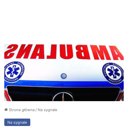
Strona główna
/
Na sygnale
Na sygnale