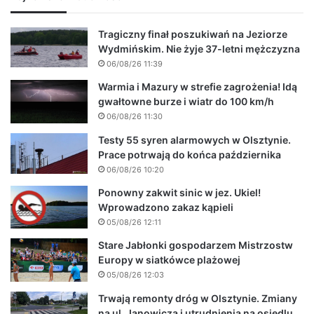
Tragiczny finał poszukiwań na Jeziorze
Wydmińskim. Nie żyje 37-letni mężczyzna
06/08/26 11:39
Warmia i Mazury w strefie zagrożenia! Idą
gwałtowne burze i wiatr do 100 km/h
06/08/26 11:30
Testy 55 syren alarmowych w Olsztynie.
Prace potrwają do końca października
06/08/26 10:20
Ponowny zakwit sinic w jez. Ukiel!
Wprowadzono zakaz kąpieli
05/08/26 12:11
Stare Jabłonki gospodarzem Mistrzostw
Europy w siatkówce plażowej
05/08/26 12:03
Trwają remonty dróg w Olsztynie. Zmiany
na ul. Janowicza i utrudnienia na osiedlu