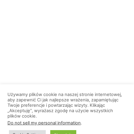
Używamy plików cookie na naszej stronie internetowej,
aby zapewnić Ci jak najlepsze wrażenia, zapamiętując
Twoje preferencje i powtarzając wizyty. Klikając
„Akceptuję”, wyrażasz zgodę na użycie wszystkich
plików cookie.
© 2013-2026, All Rights Reserved. Wszelkie prawa zastrzeżone. |
Do not sell my personal information
.
Wiadomosci.Olsztyn.pl