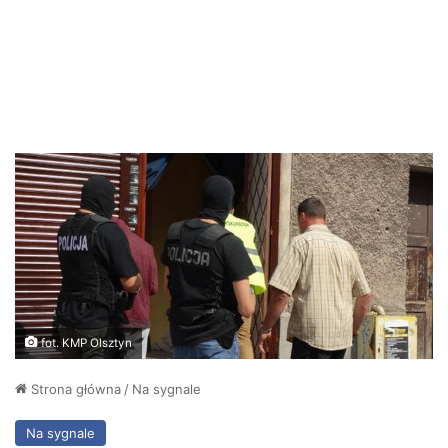
fot. KMP Olsztyn
Strona główna
/
Na sygnale
Na sygnale