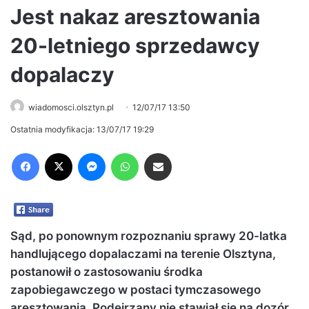
Jest nakaz aresztowania
20-letniego sprzedawcy
dopalaczy
wiadomosci.olsztyn.pl
12/07/17 13:50
Ostatnia modyfikacja: 13/07/17 19:29
Facebook
X
Messenger
WhatsApp
Share via Email
Sąd, po ponownym rozpoznaniu sprawy 20-latka
handlującego dopalaczami na terenie Olsztyna,
postanowił o zastosowaniu środka
zapobiegawczego w postaci tymczasowego
aresztowania. Podejrzany nie stawiał się na dozór