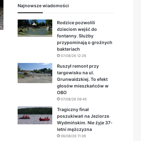
Najnowsze wiadomości
Rodzice pozwolili
dzieciom wejść do
fontanny. Służby
przypominają o groźnych
bakteriach
07/08/26 12:26
Ruszył remont przy
targowisku na ul.
Grunwaldzkiej. To efekt
głosów mieszkańców w
OBO
07/08/26 09:45
Tragiczny finał
poszukiwań na Jeziorze
Wydmińskim. Nie żyje 37-
letni mężczyzna
06/08/26 11:39