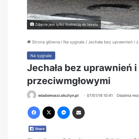
Zdjęcie jest tylko ilustracją do tekstu
Strona główna
/
Na sygnale
/
Jechała bez uprawnień i 
Na sygnale
Jechała bez uprawnień i
przeciwmgłowymi
wiadomosci.olsztyn.pl
07/01/16 10:41
Ostatnia mod
Facebook
X
Messenger
Share via Email