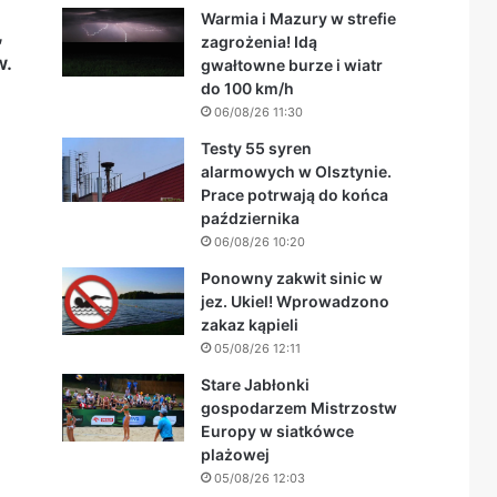
Warmia i Mazury w strefie
,
zagrożenia! Idą
w.
gwałtowne burze i wiatr
do 100 km/h
06/08/26 11:30
Testy 55 syren
alarmowych w Olsztynie.
Prace potrwają do końca
października
06/08/26 10:20
Ponowny zakwit sinic w
jez. Ukiel! Wprowadzono
zakaz kąpieli
05/08/26 12:11
Stare Jabłonki
gospodarzem Mistrzostw
Europy w siatkówce
plażowej
05/08/26 12:03