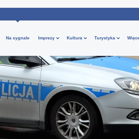
Na sygnale
Imprezy
Kultura
Turystyka
Więce