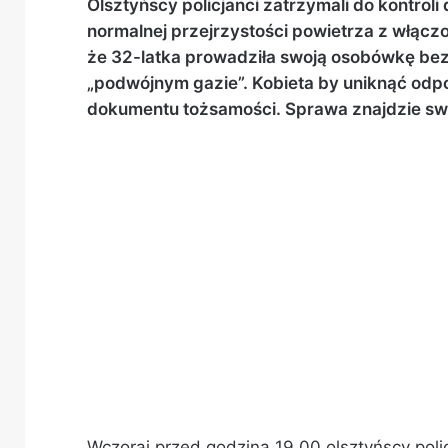
Olsztyńscy policjanci zatrzymali do kontrol
normalnej przejrzystości powietrza z włącz
że 32-latka prowadziła swoją osobówkę bez p
„podwójnym gazie”. Kobieta by uniknąć odpo
dokumentu tożsamości. Sprawa znajdzie swój
Wczoraj przed godziną 19.00 olsztyńscy poli