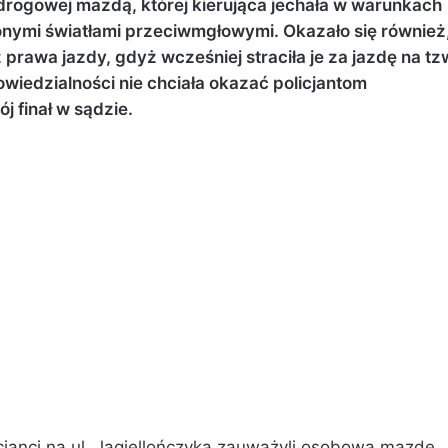
i drogowej mazdą, której kierująca jechała w warunkach
onymi światłami przeciwmgłowymi. Okazało się również
rawa jazdy, gdyż wcześniej straciła je za jazdę na tz
wiedzialności nie chciała okazać policjantom
 finał w sądzie.
cjanci na ul. Jagiellończyka zauważyli osobową mazdę,