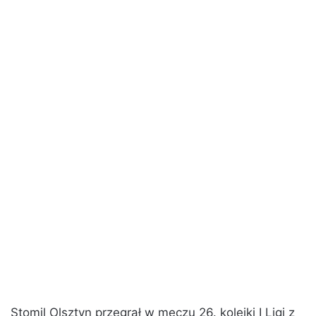
Stomil Olsztyn przegrał w meczu 26. kolejki I Ligi z