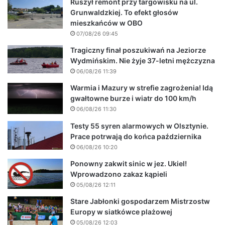
Ruszył remont przy targowisku na ul.
Grunwaldzkiej. To efekt głosów
mieszkańców w OBO
07/08/26 09:45
Tragiczny finał poszukiwań na Jeziorze
Wydmińskim. Nie żyje 37-letni mężczyzna
06/08/26 11:39
Warmia i Mazury w strefie zagrożenia! Idą
gwałtowne burze i wiatr do 100 km/h
06/08/26 11:30
Testy 55 syren alarmowych w Olsztynie.
Prace potrwają do końca października
06/08/26 10:20
Ponowny zakwit sinic w jez. Ukiel!
Wprowadzono zakaz kąpieli
05/08/26 12:11
Stare Jabłonki gospodarzem Mistrzostw
Europy w siatkówce plażowej
05/08/26 12:03