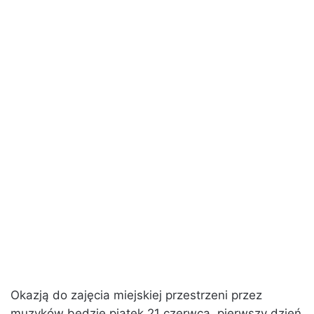
Okazją do zajęcia miejskiej przestrzeni przez
muzyków będzie piątek 21 czerwca, pierwszy dzień