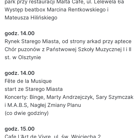
park przy restauracji Malta Cafe, ul. Lelewela 6a
Występ beatbox Marcina Rentkowskiego i
Mateusza Hilińskiego
godz. 14.00
Rynek Starego Miasta, od strony arkad przy aptece
Chór puzonów z Państwowej Szkoły Muzycznej I i II
st. w Olsztynie
godz. 14.00
Fête de la Musique
start ze Starego Miasta
Koncerty: Binge, Marty Andrzejczyk, Sary Szymczak
i M.A.B.S, Nagłej Zmiany Planu
(co dwie godziny)
godz. 15.00
Cafe L’Art de Vivre, ul. św. Wojciecha 2