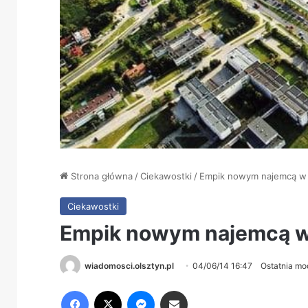
Strona główna
/
Ciekawostki
/
Empik nowym najemcą w G
Ciekawostki
Empik nowym najemcą w 
wiadomosci.olsztyn.pl
04/06/14 16:47
Ostatnia mo
Facebook
X
Messenger
Share via Email