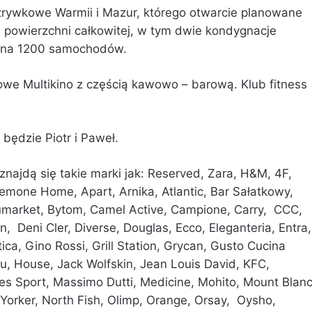
rywkowe Warmii i Mazur, którego otwarcie planowane
2 powierzchni całkowitej, w tym dwie kondygnacje
m na 1200 samochodów.
we Multikino z częścią kawowo – barową. Klub fitness
będzie Piotr i Paweł.
ajdą się takie marki jak: Reserved, Zara, H&M, 4F,
emone Home, Apart, Arnika, Atlantic, Bar Sałatkowy,
ubumarket, Bytom, Camel Active, Campione, Carry, CCC,
 Deni Cler, Diverse, Douglas, Ecco, Eleganteria, Entra
ica, Gino Rossi, Grill Station, Grycan, Gusto Cucina
u, House, Jack Wolfskin, Jean Louis David, KFC,
tes Sport, Massimo Dutti, Medicine, Mohito, Mount Blanc
Yorker, North Fish, Olimp, Orange, Orsay, Oysho,