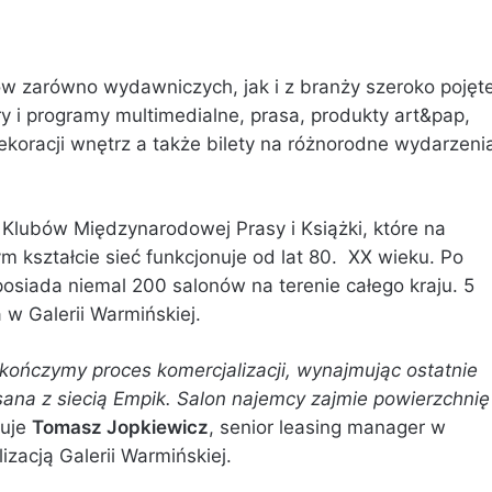
ów zarówno wydawniczych, jak i z branży szeroko pojęte
 gry i programy multimedialne, prasa, produkty art&pap,
ekoracji wnętrz a także bilety na różnorodne wydarzeni
 Klubów Międzynarodowej Prasy i Książki, które na
m kształcie sieć funkcjonuje od lat 80. XX wieku. Po
posiada niemal 200 salonów na terenie całego kraju. 5
 w Galerii Warmińskiej.
kończymy proces komercjalizacji, wynajmując ostatnie
sana z siecią Empik. Salon najemcy zajmie powierzchnię
muje
Tomasz Jopkiewicz
, senior leasing manager w
izacją Galerii Warmińskiej.