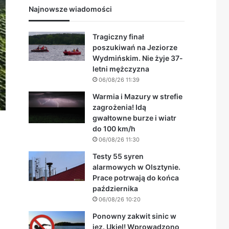
Najnowsze wiadomości
Tragiczny finał
poszukiwań na Jeziorze
Wydmińskim. Nie żyje 37-
letni mężczyzna
06/08/26 11:39
Warmia i Mazury w strefie
zagrożenia! Idą
gwałtowne burze i wiatr
do 100 km/h
06/08/26 11:30
Testy 55 syren
alarmowych w Olsztynie.
Prace potrwają do końca
października
06/08/26 10:20
Ponowny zakwit sinic w
jez. Ukiel! Wprowadzono