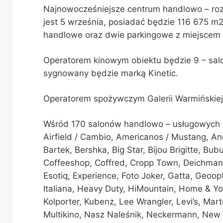
Najnowocześniejsze centrum handlowo – roz
jest 5 września, posiadać będzie 116 675 m
handlowe oraz dwie parkingowe z miejsce
Operatorem kinowym obiektu będzie 9 – salo
sygnowany będzie marką Kinetic.
Operatorem spożywczym Galerii Warmińskiej 
Wśród 170 salonów handlowo – usługowych zn
Airfield / Cambio, Americanos / Mustang, An
Bartek, Bershka, Big Star, Bijou Brigitte, B
Coffeeshop, Coffred, Cropp Town, Deichmann,
Esotiq, Experience, Foto Joker, Gatta, Geoopt
Italiana, Heavy Duty, HiMountain, Home & Yo
Kolporter, Kubenz, Lee Wrangler, Levi’s, Mar
Multikino, Nasz Naleśnik, Neckermann, New 