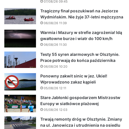
07/08/26 09:45
Tragiczny finał poszukiwań na Jeziorze
Wydmińskim. Nie żyje 37-letni mężczyzna
06/08/26 11:39
Warmia i Mazury w strefie zagrożenia! Idą
gwałtowne burze i wiatr do 100 km/h
06/08/26 11:30
Testy 55 syren alarmowych w Olsztynie.
Prace potrwają do końca października
06/08/26 10:20
Ponowny zakwit sinic w jez. Ukiel!
Wprowadzono zakaz kąpieli
05/08/26 12:11
Stare Jabłonki gospodarzem Mistrzostw
Europy w siatkówce plażowej
05/08/26 12:03
Trwają remonty dróg w Olsztynie. Zmiany
na ul. Janowicza i utrudnienia na osiedlu