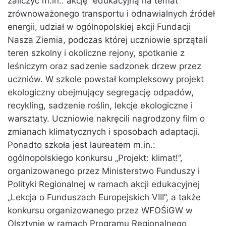
zaliczyć m.in.: akcję edukacyjną na temat
zrównoważonego transportu i odnawialnych źródeł
energii, udział w ogólnopolskiej akcji Fundacji
Nasza Ziemia, podczas której uczniowie sprzątali
teren szkolny i okoliczne rejony, spotkanie z
leśniczym oraz sadzenie sadzonek drzew przez
uczniów. W szkole powstał kompleksowy projekt
ekologiczny obejmujący segregację odpadów,
recykling, sadzenie roślin, lekcje ekologiczne i
warsztaty. Uczniowie nakręcili nagrodzony film o
zmianach klimatycznych i sposobach adaptacji.
Ponadto szkoła jest laureatem m.in.:
ogólnopolskiego konkursu „Projekt: klimat!”,
organizowanego przez Ministerstwo Funduszy i
Polityki Regionalnej w ramach akcji edukacyjnej
„Lekcja o Funduszach Europejskich VIII”, a także
konkursu organizowanego przez WFOŚiGW w
Olsztynie w ramach Programu Regionalnego