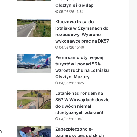
Olsztynie i Gołdapi
05/08/26 11:54
Kluczowa trasa do
lotniska w Szymanach do
rozbudowy. Wybrano
wykonawcę prac na DK57
04/08/26 15:40
Pełne samoloty, więcej
turystów i ponad 55%
wzrost ruchu na Lotnisku
Olsztyn-Mazury
04/08/26 10:25
Latanie nad rondem na
S5? W Wirwajdach doszło
do dwóch niemal
identycznych zdarzeń!
04/08/26 10:18
Zabezpieczono e-
n
papierosy bez polskich