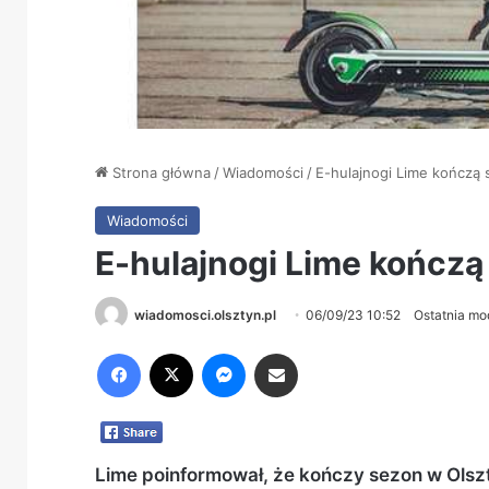
Strona główna
/
Wiadomości
/
E-hulajnogi Lime kończą 
Wiadomości
E-hulajnogi Lime kończą
wiadomosci.olsztyn.pl
06/09/23 10:52
Ostatnia mo
Facebook
X
Messenger
Share via Email
Lime poinformował, że kończy sezon w Olsz