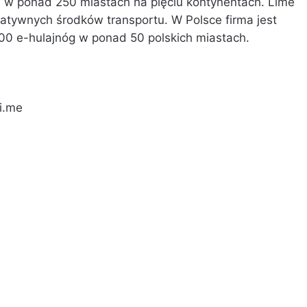
w w ponad 250 miastach na pięciu kontynentach. Lime
natywnych środków transportu. W Polsce firma jest
000 e-hulajnóg w ponad 50 polskich miastach.
li.me