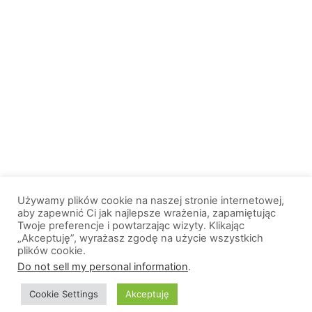
Używamy plików cookie na naszej stronie internetowej,
aby zapewnić Ci jak najlepsze wrażenia, zapamiętując
Twoje preferencje i powtarzając wizyty. Klikając
„Akceptuję”, wyrażasz zgodę na użycie wszystkich
plików cookie.
© 2013-2026, All Rights Reserved. Wszelkie prawa zastrzeżone. |
Do not sell my personal information
.
Wiadomosci.Olsztyn.pl
Cookie Settings
Akceptuję
O nas
Logo portalu
Polityka prywatności
Kontakt