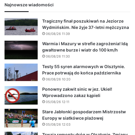
Najnowsze wiadomości
Tragiczny finał poszukiwań na Jeziorze
Wydmińskim. Nie żyje 37-letni mężczyzna
06/08/26 11:39
Warmia i Mazury w strefie zagrożenia! Idą
gwałtowne burze i wiatr do 100 km/h
06/08/26 11:30
Testy 55 syren alarmowych w Olsztynie.
Prace potrwają do końca października
06/08/26 10:20
Ponowny zakwit sinic w jez. Ukiel!
Wprowadzono zakaz kąpieli
05/08/26 12:11
Stare Jabłonki gospodarzem Mistrzostw
Europy w siatkówce plażowej
05/08/26 12:03
Trwają remonty dróg w Olsztynie. Zmiany