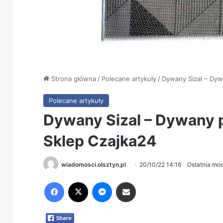
Strona główna
/
Polecane artykuły
/
Dywany Sizal – Dyw
Polecane artykuły
Dywany Sizal – Dywany p
Sklep Czajka24
wiadomosci.olsztyn.pl
20/10/22 14:16
Ostatnia mod
Facebook
X
Messenger
Share via Email