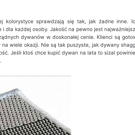
j kolorystyce sprawdzają się tak, jak żadne inne. I
i dla każdej osoby. Jakość na pewno jest najważniejs
rządnych dywanów w doskonałej cenie. Klienci są goto
a wiele okazji. Nie są tak puszyste, jak dywany shag
ość. Jeśli ktoś chce kupić dywan na lata to sizal powini
.