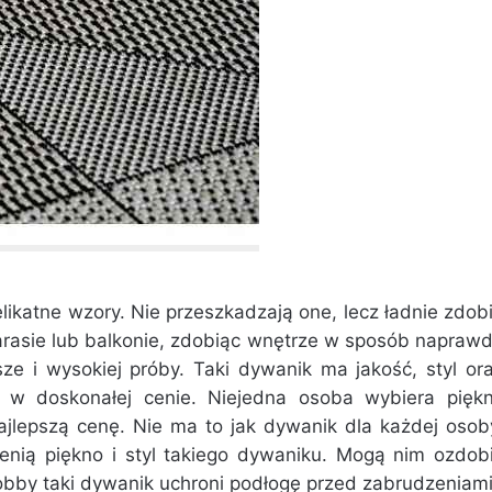
katne wzory. Nie przeszkadzają one, lecz ładnie zdob
arasie lub balkonie, zdobiąc wnętrze w sposób napraw
sze i wysokiej próby. Taki dywanik ma jakość, styl or
zy w doskonałej cenie. Niejedna osoba wybiera pięk
ajlepszą cenę. Nie ma to jak dywanik dla każdej osob
cenią piękno i styl takiego dywaniku. Mogą nim ozdob
bby taki dywanik uchroni podłogę przed zabrudzeniami