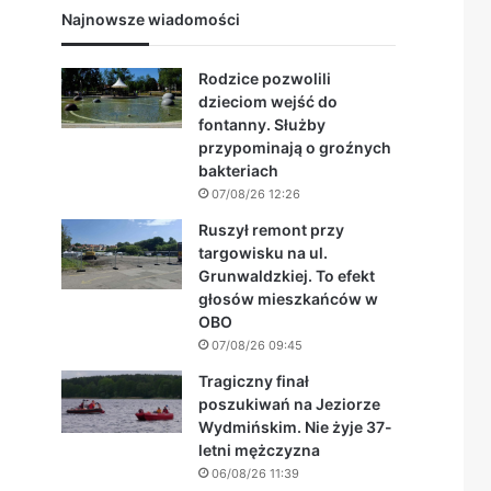
Najnowsze wiadomości
Rodzice pozwolili
dzieciom wejść do
fontanny. Służby
przypominają o groźnych
bakteriach
07/08/26 12:26
Ruszył remont przy
targowisku na ul.
Grunwaldzkiej. To efekt
głosów mieszkańców w
OBO
07/08/26 09:45
Tragiczny finał
poszukiwań na Jeziorze
Wydmińskim. Nie żyje 37-
letni mężczyzna
06/08/26 11:39