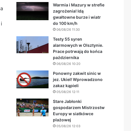
Warmia i Mazury w strefie
 a
zagrożenia! Idą
gwałtowne burze i wiatr
i
do 100 km/h
06/08/26 11:30
Testy 55 syren
alarmowych w Olsztynie.
Prace potrwają do końca
października
06/08/26 10:20
Ponowny zakwit sinic w
jez. Ukiel! Wprowadzono
zakaz kąpieli
05/08/26 12:11
Stare Jabłonki
gospodarzem Mistrzostw
Europy w siatkówce
plażowej
05/08/26 12:03