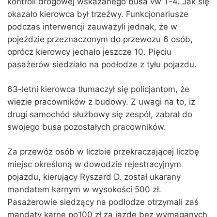
kontroli drogowej wskazanego busa vw T-4. Jak się
okazało kierowca był trzeźwy. Funkcjonariusze
podczas interwencji zauważyli jednak, że w
pojeździe przeznaczonym do przewozu 6 osób,
oprócz kierowcy jechało jeszcze 10. Pięciu
pasażerów siedziało na podłodze z tyłu pojazdu.
63-letni kierowca tłumaczył się policjantom, że
wiezie pracowników z budowy. Z uwagi na to, iż
drugi samochód służbowy się zespół, zabrał do
swojego busa pozostałych pracowników.
Za przewóz osób w liczbie przekraczającej liczbę
miejsc określoną w dowodzie rejestracyjnym
pojazdu, kierujący Ryszard D. został ukarany
mandatem karnym w wysokości 500 zł.
Pasażerowie siedzący na podłodze otrzymali zaś
mandaty karne po100 zł za jazdę bez wymaganych