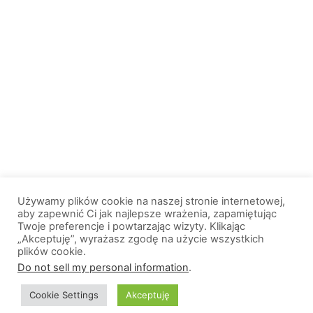
Używamy plików cookie na naszej stronie internetowej,
aby zapewnić Ci jak najlepsze wrażenia, zapamiętując
Twoje preferencje i powtarzając wizyty. Klikając
„Akceptuję”, wyrażasz zgodę na użycie wszystkich
plików cookie.
© 2013-2026, All Rights Reserved. Wszelkie prawa zastrzeżone. |
Do not sell my personal information
.
Wiadomosci.Olsztyn.pl
Cookie Settings
Akceptuję
O nas
Logo portalu
Polityka prywatności
Kontakt