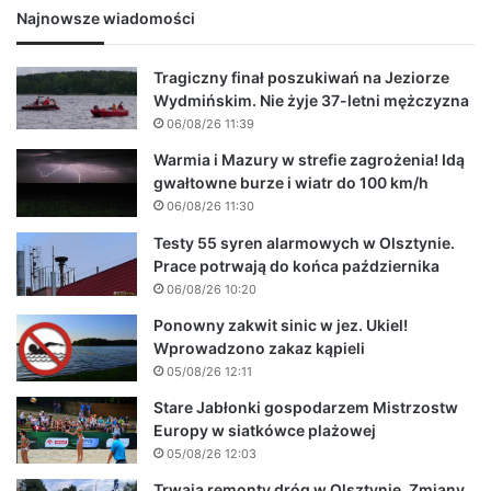
Najnowsze wiadomości
Tragiczny finał poszukiwań na Jeziorze
Wydmińskim. Nie żyje 37-letni mężczyzna
06/08/26 11:39
Warmia i Mazury w strefie zagrożenia! Idą
gwałtowne burze i wiatr do 100 km/h
06/08/26 11:30
Testy 55 syren alarmowych w Olsztynie.
Prace potrwają do końca października
06/08/26 10:20
Ponowny zakwit sinic w jez. Ukiel!
Wprowadzono zakaz kąpieli
05/08/26 12:11
Stare Jabłonki gospodarzem Mistrzostw
Europy w siatkówce plażowej
05/08/26 12:03
Trwają remonty dróg w Olsztynie. Zmiany