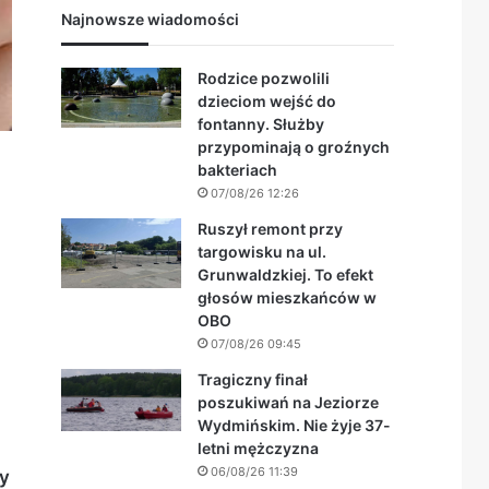
Najnowsze wiadomości
Rodzice pozwolili
dzieciom wejść do
fontanny. Służby
przypominają o groźnych
bakteriach
07/08/26 12:26
Ruszył remont przy
targowisku na ul.
Grunwaldzkiej. To efekt
głosów mieszkańców w
OBO
07/08/26 09:45
Tragiczny finał
poszukiwań na Jeziorze
Wydmińskim. Nie żyje 37-
letni mężczyzna
06/08/26 11:39
cy