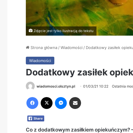
Zdjęcie jest tylko ilustracją do tekstu
Strona główna
/
Wiadomości
/
Dodatkowy zasiłek opiek
Wiadomości
Dodatkowy zasiłek opie
wiadomosci.olsztyn.pl
01/03/21 10:22
Ostatnia mod
Facebook
X
Messenger
Share via Email
Co z dodatkowym zasiłkiem opiekuńczym? – t