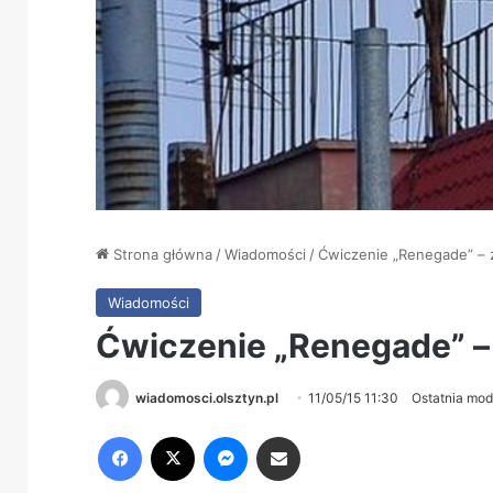
Strona główna
/
Wiadomości
/
Ćwiczenie „Renegade” – 
Wiadomości
Ćwiczenie „Renegade” –
wiadomosci.olsztyn.pl
11/05/15 11:30
Ostatnia mod
Facebook
X
Messenger
Share via Email