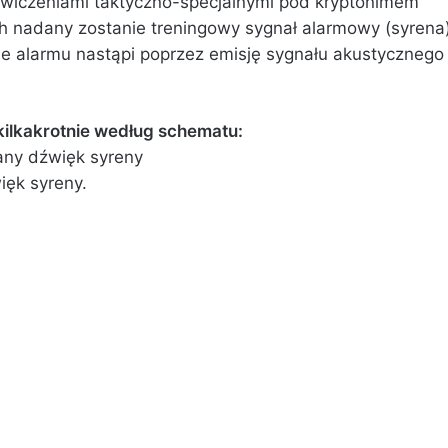
wiczeniami taktyczno-specjalnymi pod kryptonimem
ch nadany zostanie treningowy sygnał alarmowy (syrena
ie alarmu nastąpi poprzez emisję sygnału akustycznego
ilkakrotnie według schematu:
any dźwięk syreny
ięk syreny.