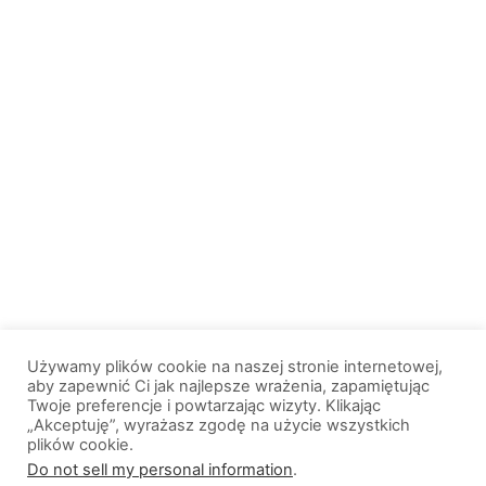
Używamy plików cookie na naszej stronie internetowej,
aby zapewnić Ci jak najlepsze wrażenia, zapamiętując
Twoje preferencje i powtarzając wizyty. Klikając
„Akceptuję”, wyrażasz zgodę na użycie wszystkich
plików cookie.
© 2013-2026, All Rights Reserved. Wszelkie prawa zastrzeżone. |
Do not sell my personal information
.