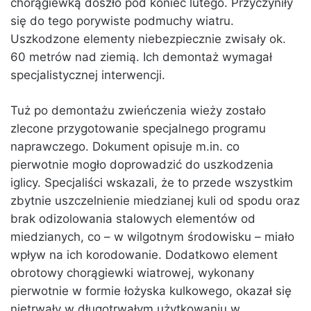
chorągiewką doszło pod koniec lutego. Przyczyniły
się do tego porywiste podmuchy wiatru.
Uszkodzone elementy niebezpiecznie zwisały ok.
60 metrów nad ziemią. Ich demontaż wymagał
specjalistycznej interwencji.
Tuż po demontażu zwieńczenia wieży zostało
zlecone przygotowanie specjalnego programu
naprawczego. Dokument opisuje m.in. co
pierwotnie mogło doprowadzić do uszkodzenia
iglicy. Specjaliści wskazali, że to przede wszystkim
zbytnie uszczelnienie miedzianej kuli od spodu oraz
brak odizolowania stalowych elementów od
miedzianych, co – w wilgotnym środowisku – miało
wpływ na ich korodowanie. Dodatkowo element
obrotowy chorągiewki wiatrowej, wykonany
pierwotnie w formie łożyska kulkowego, okazał się
nietrwały w długotrwałym użytkowaniu w