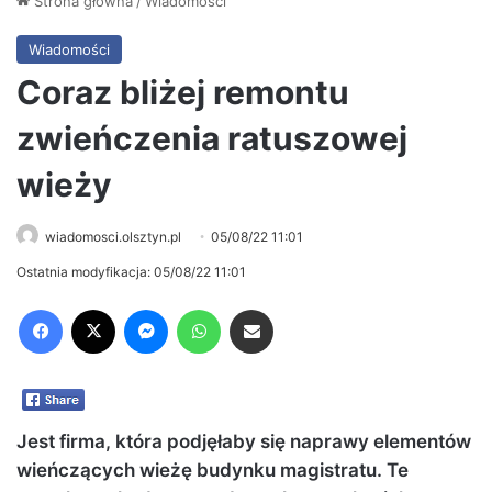
Strona główna
/
Wiadomości
Wiadomości
Coraz bliżej remontu
zwieńczenia ratuszowej
wieży
wiadomosci.olsztyn.pl
05/08/22 11:01
Ostatnia modyfikacja: 05/08/22 11:01
Facebook
X
Messenger
WhatsApp
Share via Email
Jest firma, która podjęłaby się naprawy elementów
wieńczących wieżę budynku magistratu. Te