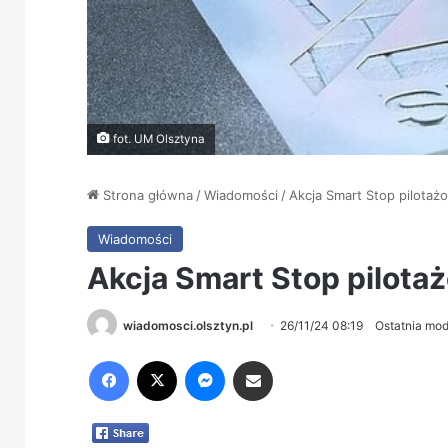
fot. UM Olsztyna
Strona główna
/
Wiadomości
/
Akcja Smart Stop pilotaż
Wiadomości
Akcja Smart Stop pilota
wiadomosci.olsztyn.pl
26/11/24 08:19
Ostatnia mod
Facebook
X
Messenger
Share via Email