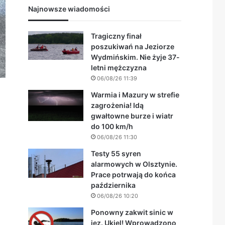
Najnowsze wiadomości
Tragiczny finał
poszukiwań na Jeziorze
Wydmińskim. Nie żyje 37-
letni mężczyzna
06/08/26 11:39
Warmia i Mazury w strefie
zagrożenia! Idą
gwałtowne burze i wiatr
do 100 km/h
06/08/26 11:30
Testy 55 syren
alarmowych w Olsztynie.
Prace potrwają do końca
października
06/08/26 10:20
Ponowny zakwit sinic w
jez. Ukiel! Wprowadzono