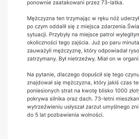
ponownie zaatakowani przez 73-latka.
Mężczyzna ten trzymając w ręku nóż uderzył k
po czym oddalił się z miejsca zdarzenia.Świa
sytuacji. Przybyły na miejsce patrol wylegit
okoliczności tego zajścia. Już po paru minuta
zauważyli mężczyznę, który odpowiadał ryso
zatrzymany. Był nietrzeźwy. Miał on w organiz
Na pytanie, dlaczego dopuścił się tego czyn
znajdował się mężczyzna, który jakiś czas t
poniesionych strat na kwotę blisko 1000 zło
pokrywa silnika oraz dach. 73-letni mieszkani
wytrzeźwieniu usłyszał zarzut umyślnego zni
do 5 lat pozbawienia wolności.