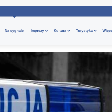
Na sygnale
Imprezy
Kultura
Turystyka
Więce