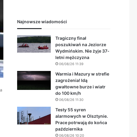
Najnowsze wiadomości
Tragiczny finał
poszukiwań na Jeziorze
Wydmińskim. Nie żyje 37-
letni mężczyzna
06/08/26 11:39
Warmia i Mazury w strefie
zagrożenia! Idą
gwałtowne burze i wiatr
ia
do 100 km/h
06/08/26 11:30
Testy 55 syren
alarmowych w Olsztynie.
Prace potrwają do końca
października
06/08/26 10:20