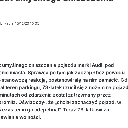
yfikacja: 15/12/20 10:05
t umyślnego zniszczenia pojazdu marki Audi, pod
nie miasta. Sprawca po tym jak zaczepił bez powodu
ego stanowczą reakcją, postanowił się na nim zemścić. Gd
teren parkingu, 73-latek rzucił się z nożem na pojazd
u minutach od zdarzenia został zatrzymany przez
promila. Oświadczył, że „chciał zaznaczyć pojazd, w
ś czas temu go odepchnął”. Teraz 73-latkowi za
bawienia wolności.