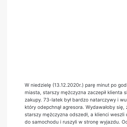
W niedzielę (13.12.2020r.) parę minut po go
miasta, starszy mężczyzna zaczepił klienta s
zakupy. 73-latek był bardzo natarczywy i wu
który odepchnął agresora. Wydawałoby się, ż
starszy mężczyzna odszedł, a klienci weszl
do samochodu i ruszyli w stronę wyjazdu. Oc