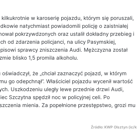
ilkukrotnie w karoserię pojazdu, którym się poruszali,
dkowie natychmiast powiadomili policję o zaistniałej
ymował pokrzywdzonych oraz ustalił dokładny przebieg i
ch od zdarzenia policjanci, na ulicy Pasymskiej,
pisowi sprawcy zniszczenia Audi. Mężczyzna został
mie blisko 1,5 promila alkoholu.
u oświadczył, że „chciał zaznaczyć pojazd, w którym
emu go odepchnął”. Właściciel pojazdu wycenił wartość
tych. Uszkodzeniu uległy lewe przednie drzwi Audi,
ec Szczytna spędził noc w policyjnej celi. Po
szczenia mienia. Za popełnione przestępstwo, grozi mu
Źródło: KWP Olsztyn (ic/k