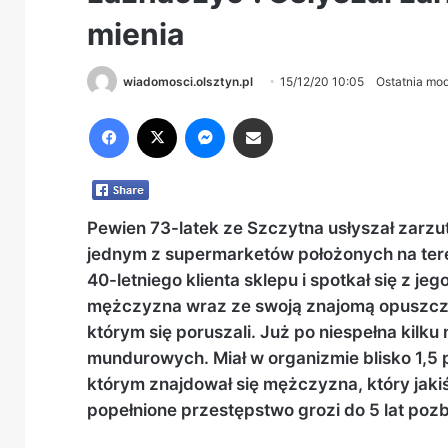
mienia
wiadomosci.olsztyn.pl
15/12/20 10:05
Ostatnia mod
Facebook
X
Messenger
Share via Email
Pewien 73-latek ze Szczytna usłyszał zarzu
jednym z supermarketów położonych na tere
40-letniego klienta sklepu i spotkał się z j
mężczyzna wraz ze swoją znajomą opuszczał 
którym się poruszali. Już po niespełna kilk
mundurowych. Miał w organizmie blisko 1,5 
którym znajdował się mężczyzna, który jaki
popełnione przestępstwo grozi do 5 lat poz