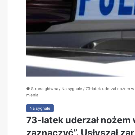
Strona główna
/
Na sygnale
/
73-latek uderzał nożem w 
mienia
Na sygnale
73-latek uderzał nożem w
zaznaczyć”. Usłyszał za