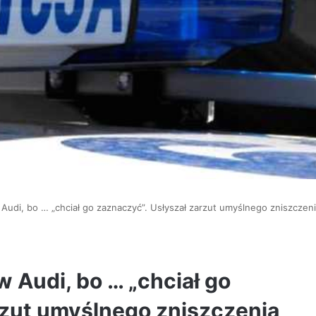
Audi, bo … „chciał go zaznaczyć”. Usłyszał zarzut umyślnego zniszczen
 Audi, bo … „chciał go
rzut umyślnego zniszczenia