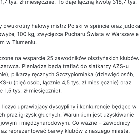
7 tys. zł miesięcznie. To daje łączną kwotę 318,7 tys.
y dwukrotny halowy mistrz Polski w sprincie oraz judok
 powyżej 100 kg, zwycięzca Pucharu Świata w Warszawie
am w Tiumeniu.
czone na wsparcie 25 zawodników olsztyńskich klubów.
erwca. Pieniądze będą trafiać do siatkarzy AZS-u
ie), piłkarzy ręcznych Szczypiorniaka (dziewięć osób,
KS-u (pięć osób, łącznie 4,5 tys. zł miesięcznie) oraz
 1,5 tys. zł miesięcznie).
 liczyć uprawiający dyscypliny i konkurencje będące w
kich praz igrzysk głuchych. Warunkiem jest uzyskiwanie
ajowym i międzynarodowym. Co ważne – zawodnicy
 oraz reprezentować barwy klubów z naszego miasta.