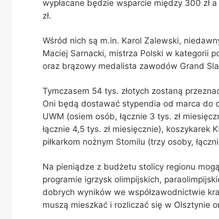
wypłacane będzie wsparcie między 300 zł a 1,
zł.
Wśród nich są m.in. Karol Zalewski, niedawn
Maciej Sarnacki, mistrza Polski w kategorii
oraz brązowy medalista zawodów Grand Sl
Tymczasem 54 tys. złotych zostaną przezna
Oni będą dostawać stypendia od marca do cz
UWM (osiem osób, łącznie 3 tys. zł miesięczn
łącznie 4,5 tys. zł miesięcznie), koszykarek K
piłkarkom nożnym Stomilu (trzy osoby, łącznie
Na pieniądze z budżetu stolicy regionu mogą
programie igrzysk olimpijskich, paraolimpijs
dobrych wyników we współzawodnictwie kr
muszą mieszkać i rozliczać się w Olsztynie