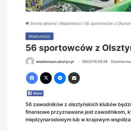
Strona główna
/
Wiadomości
/
56 sportowców z Olsztyn
Wiadomości
56 sportowców z Olszty
wiadomosci.olsztyn.pl
26/03/16 06:39
Ostatnia mo
Facebook
X
Messenger
Share via Email
56 zawodników z olsztyńskich klubów będz
finansowe przyznawane jest zawodnikom, k
międzynarodowym lub w krajowym współza