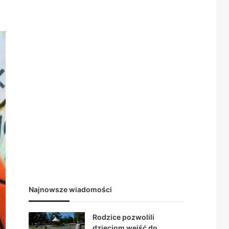
Najnowsze wiadomości
Rodzice pozwolili
dzieciom wejść do