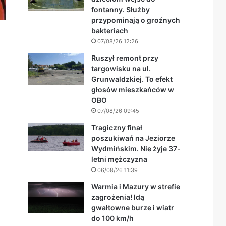
fontanny. Służby
przypominają o groźnych
bakteriach
07/08/26 12:26
Ruszył remont przy
targowisku na ul.
Grunwaldzkiej. To efekt
głosów mieszkańców w
OBO
07/08/26 09:45
Tragiczny finał
poszukiwań na Jeziorze
Wydmińskim. Nie żyje 37-
letni mężczyzna
06/08/26 11:39
Warmia i Mazury w strefie
zagrożenia! Idą
gwałtowne burze i wiatr
do 100 km/h