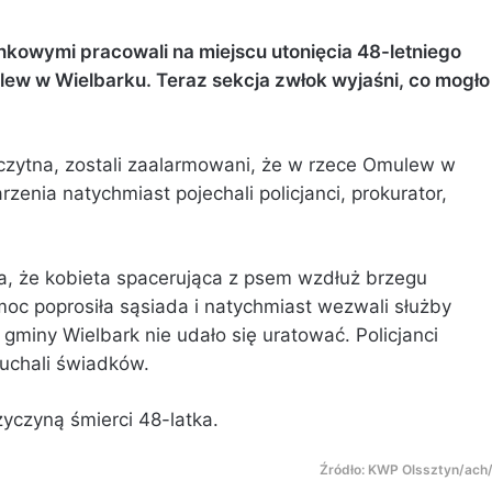
unkowymi pracowali na miejscu utonięcia 48-letniego
ew w Wielbarku. Teraz sekcja zwłok wyjaśni, co mogło
zczytna, zostali zaalarmowani, że w rzece Omulew w
enia natychmiast pojechali policjanci, prokurator,
a, że kobieta spacerująca z psem wzdłuż brzegu
oc poprosiła sąsiada i natychmiast wezwali służby
gminy Wielbark nie udało się uratować. Policjanci
łuchali świadków.
zyczyną śmierci 48-latka.
Źródło: KWP Olssztyn/ach/