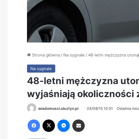
Strona główna
/
Na sygnale
/
48-letni mężczyzna utonął
Na sygnale
48-letni mężczyzna uton
wyjaśniają okoliczności 
wiadomosci.olsztyn.pl
05/08/15 10:51
Ostatnia mod
Facebook
X
Messenger
Share via Email