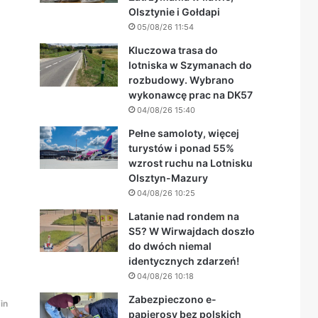
Olsztynie i Gołdapi
05/08/26 11:54
Kluczowa trasa do
lotniska w Szymanach do
rozbudowy. Wybrano
wykonawcę prac na DK57
04/08/26 15:40
Pełne samoloty, więcej
turystów i ponad 55%
wzrost ruchu na Lotnisku
Olsztyn-Mazury
04/08/26 10:25
Latanie nad rondem na
S5? W Wirwajdach doszło
do dwóch niemal
identycznych zdarzeń!
04/08/26 10:18
Zabezpieczono e-
in
papierosy bez polskich