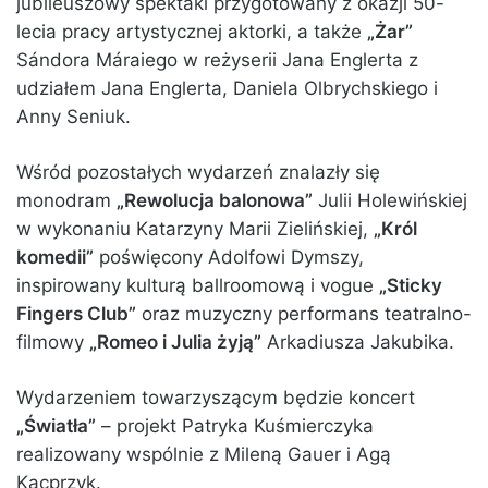
jubileuszowy spektakl przygotowany z okazji 50-
lecia pracy artystycznej aktorki, a także
„Żar”
Sándora Máraiego w reżyserii Jana Englerta z
udziałem Jana Englerta, Daniela Olbrychskiego i
Anny Seniuk.
Wśród pozostałych wydarzeń znalazły się
monodram
„Rewolucja balonowa”
Julii Holewińskiej
w wykonaniu Katarzyny Marii Zielińskiej,
„Król
komedii”
poświęcony Adolfowi Dymszy,
inspirowany kulturą ballroomową i vogue
„Sticky
Fingers Club”
oraz muzyczny performans teatralno-
filmowy
„Romeo i Julia żyją”
Arkadiusza Jakubika.
Wydarzeniem towarzyszącym będzie koncert
„Światła”
– projekt Patryka Kuśmierczyka
realizowany wspólnie z Mileną Gauer i Agą
Kacprzyk.