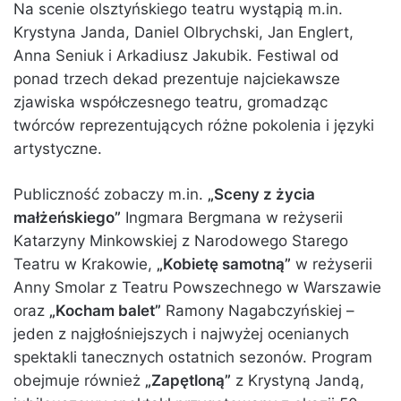
Na scenie olsztyńskiego teatru wystąpią m.in.
Krystyna Janda, Daniel Olbrychski, Jan Englert,
Anna Seniuk i Arkadiusz Jakubik. Festiwal od
ponad trzech dekad prezentuje najciekawsze
zjawiska współczesnego teatru, gromadząc
twórców reprezentujących różne pokolenia i języki
artystyczne.
Publiczność zobaczy m.in.
„Sceny z życia
małżeńskiego”
Ingmara Bergmana w reżyserii
Katarzyny Minkowskiej z Narodowego Starego
Teatru w Krakowie,
„Kobietę samotną”
w reżyserii
Anny Smolar z Teatru Powszechnego w Warszawie
oraz
„Kocham balet”
Ramony Nagabczyńskiej –
jeden z najgłośniejszych i najwyżej ocenianych
spektakli tanecznych ostatnich sezonów. Program
obejmuje również
„Zapętloną”
z Krystyną Jandą,