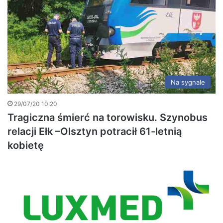
Na sygnale
29/07/20 10:20
Tragiczna śmierć na torowisku. Szynobus
relacji Ełk –Olsztyn potracił 61-letnią
kobietę