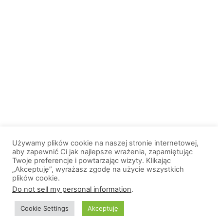
Używamy plików cookie na naszej stronie internetowej,
aby zapewnić Ci jak najlepsze wrażenia, zapamiętując
Twoje preferencje i powtarzając wizyty. Klikając
„Akceptuję”, wyrażasz zgodę na użycie wszystkich
plików cookie.
© 2013-2026, All Rights Reserved. Wszelkie prawa zastrzeżone. |
Do not sell my personal information
.
Wiadomosci.Olsztyn.pl
Cookie Settings
Akceptuję
O nas
Logo portalu
Polityka prywatności
Kontakt